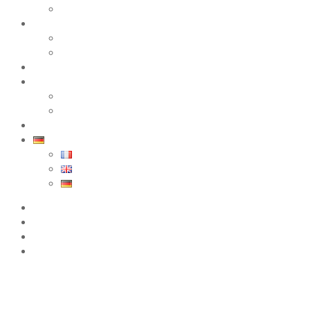
Testimonial
Die Kurse
Unsere Französischkurse
Termine und Preise
Unterbringung
Ausflüge
Unsere freizeitaktivitäten
Nizza und die Côte d’Azur
BLOG
Deutsch
Français
English
Deutsch
Kontakt
Vorabtest
Vorregistrierung
Broschüre