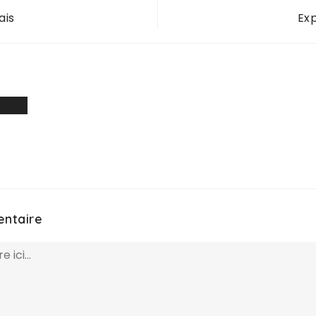
ais
Exp
entaire