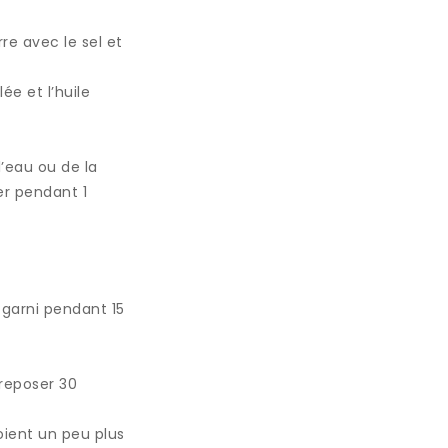
e avec le sel et
ée et l’huile
l’eau ou de la
er pendant 1
t garni pendant 15
 reposer 30
soient un peu plus