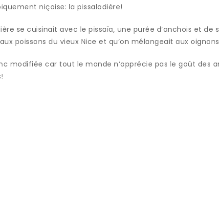
iquement niçoise: la pissaladière!
adière se cuisinait avec le pissaïa, une purée d’anchois et de 
ux poissons du vieux Nice et qu’on mélangeait aux oignons
nc modifiée car tout le monde n’apprécie pas le goût des an
!