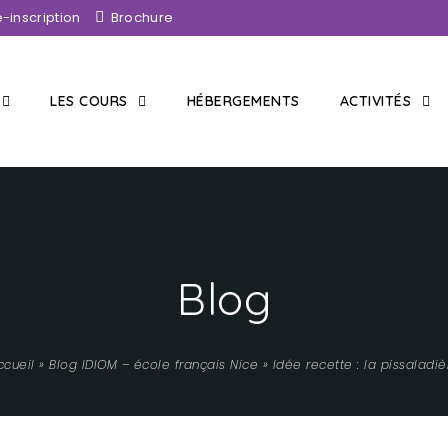
é-inscription
Brochure
LES COURS
HÉBERGEMENTS
ACTIVITÉS
Blog
ccueil
»
Blog IDIOM – école français Nice
»
Idée recette : la pissaladiè