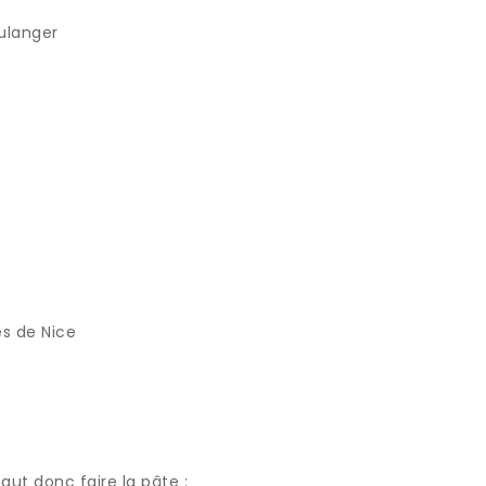
ulanger
es de Nice
aut donc faire la pâte :