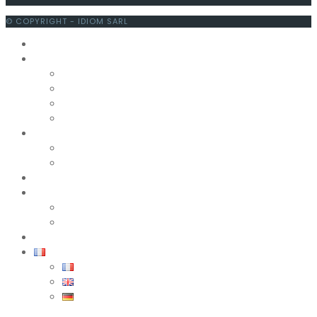
© COPYRIGHT - IDIOM SARL
Accueil
L’école
Ecole de français
L’équipe IDIOM
Labels & Qualité
Témoignages d’élèves
Les cours
Cours de français
Tarifs & Dates
Hébergements
Activités
Nos excursions & Activités
Découvrir Nice & la Côte d’Azur
Le Blog
Français
Français
English
Deutsch